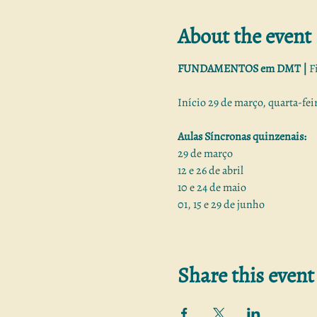
About the event
FUNDAMENTOS em DMT |
Fi
Início 29 de março, quarta-feir
Aulas Síncronas quinzenais:
29 de março
12 e 26 de abril
10 e 24 de maio
01, 15 e 29 de junho
A Dança Movimento Terapia (
encontro da dança com a psicol
Share this event
É uma técnica que utiliza o mo
terapêutico.