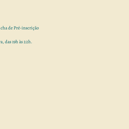
cha de Pré-inscrição
a, das 19h às 22h.
DMT), também chamada mais recentemente de Dança Movimento Psic
ogia e faz parte das chamadas psicoterapias das artes criativas.
vimento criativo e a expressão corporal como principais ferramentas 