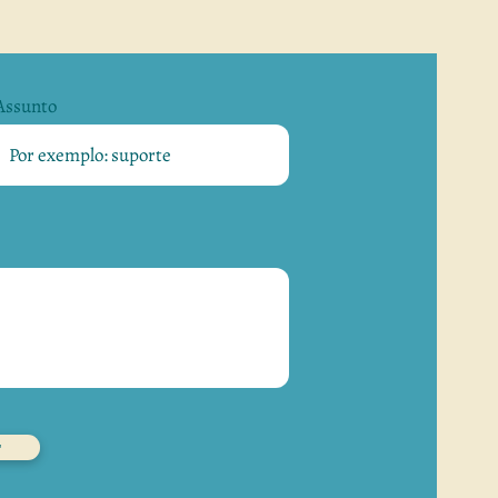
Assunto
sui carga horária de 30 horas
 uma possível carreira;
profundar seus estudos sobre
truir o conhecimento a partir
oral, que são práticas de DMT
.
r