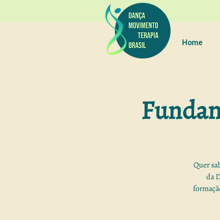
Home
Fundam
Quer sa
da D
formação