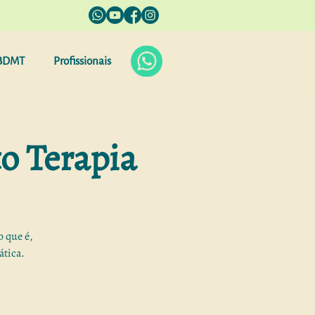
BDMT
Profissionais
o Terapia
o que é,
ática.