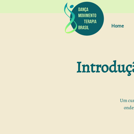
Home
Introduç
Um curs
onde 