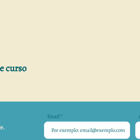
e curso
Email
e.