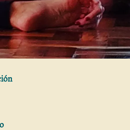
ción
to