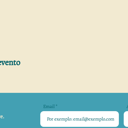
evento
Email
e.