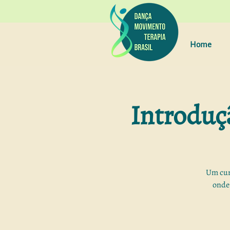
Home
Introduç
Um curs
onde 